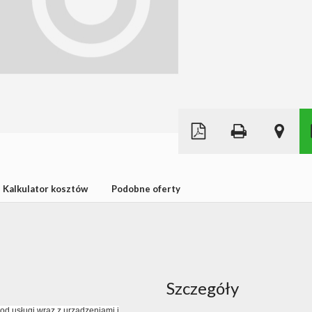
Leaflet
|
©
OpenStreetMap
Kalkulator kosztów
Podobne oferty
Szczegóły
d usługi wraz z urządzeniami i