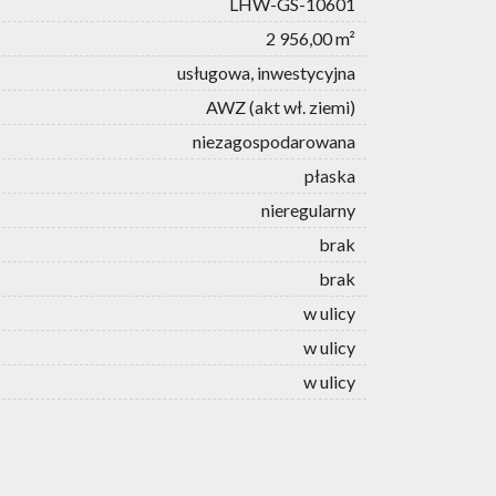
LHW-GS-10601
2 956,00 m²
usługowa, inwestycyjna
AWZ (akt wł. ziemi)
niezagospodarowana
płaska
nieregularny
brak
brak
w ulicy
w ulicy
w ulicy