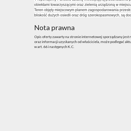
obiektami towarzyszącymi oraz zielenią urządzoną w miejsc
Teren objęty miejscowym planem zagospodarowania przestrz
bliskość dużych osiedli oraz dróg szerokopasmowych, są do
Nota prawna
Opis oferty zawarty na stronie internetowej sporządzany jest
oraz informacji uzyskanych od właściciela, może podlegać aktua
w art. 66 i następnych K.C.