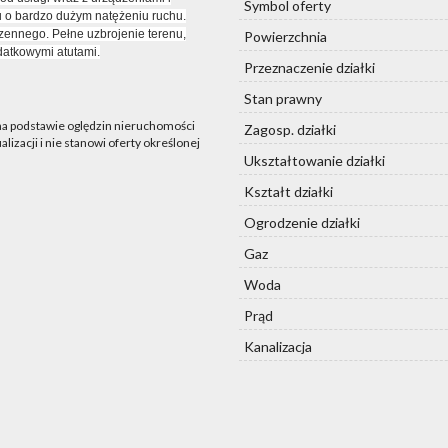
Symbol oferty
u o bardzo dużym natężeniu ruchu.
ennego. Pełne uzbrojenie terenu,
Powierzchnia
datkowymi atutami.
Przeznaczenie działki
Stan prawny
 na podstawie oględzin nieruchomości
Zagosp. działki
lizacji i nie stanowi oferty określonej
Ukształtowanie działki
Kształt działki
Ogrodzenie działki
Gaz
Woda
Prąd
Kanalizacja