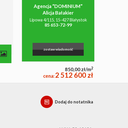
Agencja “DOMINIUM”
Alicja Bałakier
Lipowa 4/115, 15-427 Białystok
85 653-72-99
zostaw wiadomość
contributors
2
850,00 zł/m
2 512 600 zł
cena:
Dodaj do notatnika