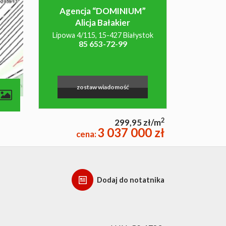
Agencja “DOMINIUM”
Alicja Bałakier
Lipowa 4/115, 15-427 Białystok
85 653-72-99
zostaw wiadomość
2
299,95 zł/m
3 037 000 zł
cena:
Dodaj do notatnika