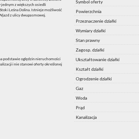
Symbol oferty
 jednym z większych osiedli
ok i Leśna Dolina. Istnieje możliwość
Powierzchnia
. Wjazd z ulicy dwupasmowej.
Przeznaczenie działki
Wymiary działki
Stan prawny
Zagosp. działki
 na podstawie oględzin nieruchomości
Ukształtowanie działki
lizacji i nie stanowi oferty określonej
Kształt działki
Ogrodzenie działki
Gaz
Woda
Prąd
Kanalizacja