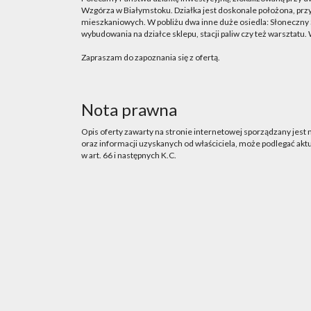
Wzgórza w Białymstoku. Działka jest doskonale położona, przy
mieszkaniowych. W pobliżu dwa inne duże osiedla: Słoneczny St
wybudowania na działce sklepu, stacji paliw czy też warsztatu
Zapraszam do zapoznania się z ofertą.
Nota prawna
Opis oferty zawarty na stronie internetowej sporządzany jest
oraz informacji uzyskanych od właściciela, może podlegać aktua
w art. 66 i następnych K.C.