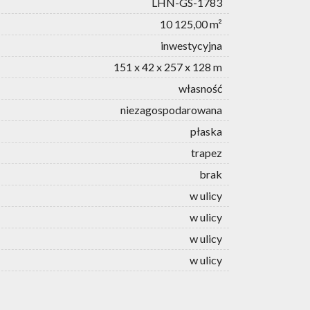
LHN-GS-1783
10 125,00 m²
inwestycyjna
151 x 42 x 257 x 128 m
własność
niezagospodarowana
płaska
trapez
brak
w ulicy
w ulicy
w ulicy
w ulicy