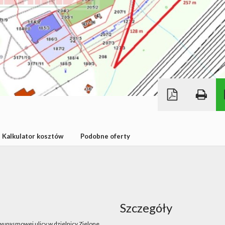
Kalkulator kosztów
Podobne oferty
Szczegóły
wupasmowej ulicy w dzielnicy Zielone