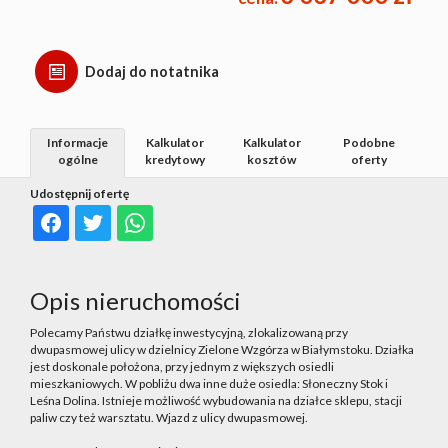
Dodaj do notatnika
Informacje
Kalkulator
Kalkulator
Podobne
ogólne
kredytowy
kosztów
oferty
Udostępnij ofertę
Opis nieruchomości
Polecamy Państwu działkę inwestycyjną, zlokalizowaną przy
dwupasmowej ulicy w dzielnicy Zielone Wzgórza w Białymstoku. Działka
jest doskonale położona, przy jednym z większych osiedli
mieszkaniowych. W pobliżu dwa inne duże osiedla: Słoneczny Stok i
Leśna Dolina. Istnieje możliwość wybudowania na działce sklepu, stacji
paliw czy też warsztatu. Wjazd z ulicy dwupasmowej.