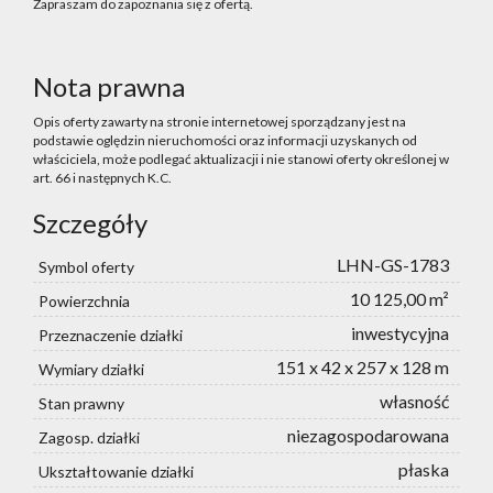
Zapraszam do zapoznania się z ofertą.
Nota prawna
Opis oferty zawarty na stronie internetowej sporządzany jest na
podstawie oględzin nieruchomości oraz informacji uzyskanych od
właściciela, może podlegać aktualizacji i nie stanowi oferty określonej w
art. 66 i następnych K.C.
Szczegóły
LHN-GS-1783
Symbol oferty
10 125,00 m²
Powierzchnia
inwestycyjna
Przeznaczenie działki
151 x 42 x 257 x 128 m
Wymiary działki
własność
Stan prawny
niezagospodarowana
Zagosp. działki
płaska
Ukształtowanie działki