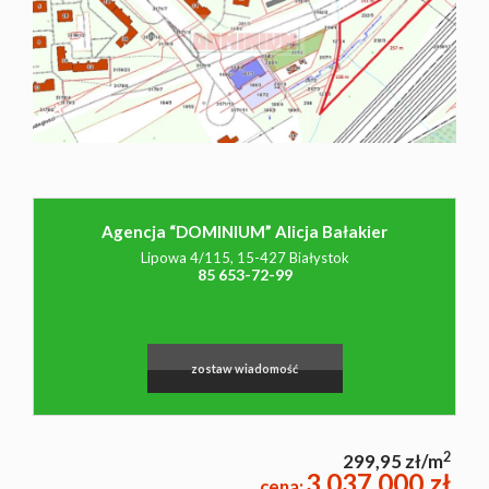
NAJMU
O NAS
CO
Agencja “DOMINIUM” Alicja Bałakier
Lipowa 4/115, 15-427 Białystok
WARTO
85 653-72-99
WIEDZIEĆ
zostaw wiadomość
KONTAK
2
299,95 zł/m
3 037 000 zł
cena: