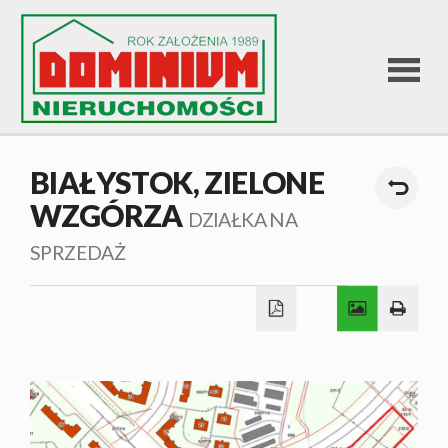
STRONA
BIAŁYSTOK,
ZIELONE
WZGÓRZA
GŁÓWNA
DZIAŁKA NA
SPRZEDAŻ
OFERTA
SPRZEDA
OFERTA