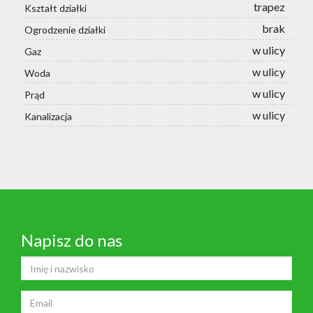
trapez
Kształt działki
brak
Ogrodzenie działki
w ulicy
Gaz
w ulicy
Woda
w ulicy
Prąd
w ulicy
Kanalizacja
Napisz do nas